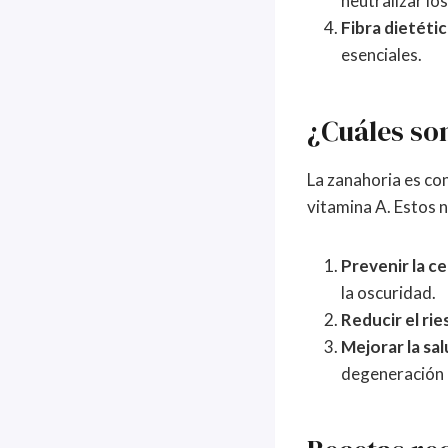
neutralizar los
Fibra dietétic
esenciales.
¿Cuáles son
La zanahoria es co
vitamina A. Estos n
Prevenir la c
la oscuridad.
Reducir el ri
Mejorar la sal
degeneración 