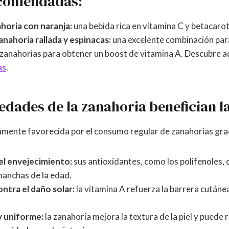
ecomendadas:
horia con naranja:
una bebida rica en vitamina C y betacaro
anahoria rallada y espinacas:
una excelente combinación para
 zanahorias para obtener un boost de vitamina A. Descubre a
as
.
dades de la zanahoria benefician la
ctamente favorecida por el consumo regular de zanahorias grac
el envejecimiento:
sus antioxidantes, como los polifenoles,
manchas de la edad.
ntra el daño solar:
la vitamina A refuerza la barrera cutánea
 y uniforme:
la zanahoria mejora la textura de la piel y puede 