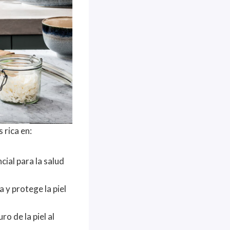
 rica en:
cial para la salud
 y protege la piel
o de la piel al