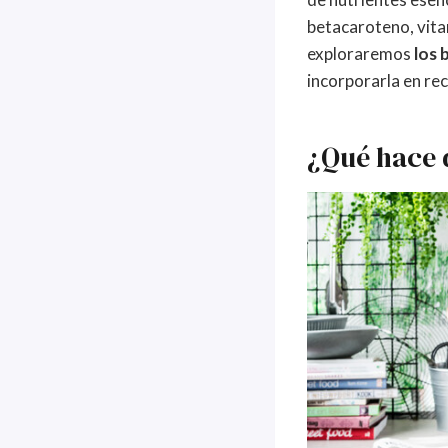
betacaroteno, vitam
exploraremos
los 
incorporarla en re
¿Qué hace 