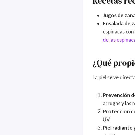
Recetas r
Jugos de zana
Ensalada de z
espinacas con
de las espinac
¿Qué propie
La piel se ve dire
Prevención d
arrugas y las 
Protección co
UV.
Piel radiante