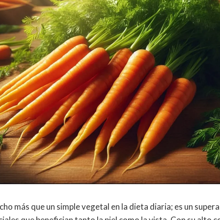
cho más que un simple vegetal en la dieta diaria; es un supe
iales que benefician tanto la piel como la vista. Con su alto 