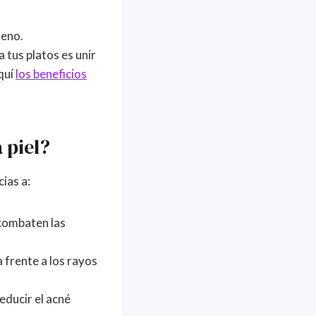
teno.
 tus platos es unir
quí
los beneficios
 piel?
ias a:
 combaten las
 frente a los rayos
reducir el acné