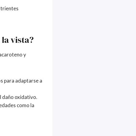
trientes
 la vista?
tacaroteno y
os para adaptarse a
l daño oxidativo.
medades como la