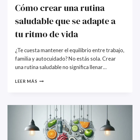
Cómo crear una rutina
saludable que se adapte a
tu ritmo de vida
¿Te cuesta mantener el equilibrio entre trabajo,
familia y autocuidado? No estás sola. Crear
una rutina saludable no significa llenar…
CÓMO
LEER MÁS
CREAR
UNA
RUTINA
SALUDABLE
QUE
SE
ADAPTE
A
TU