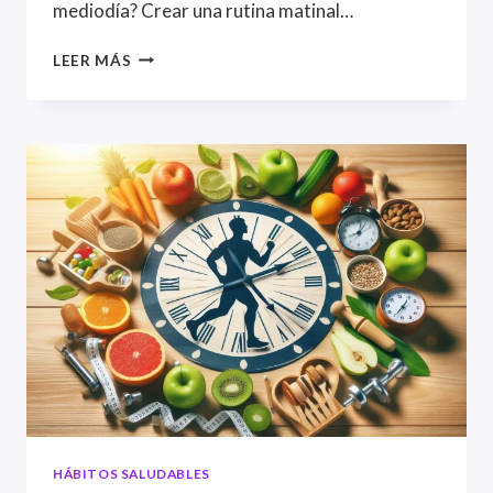
mediodía? Crear una rutina matinal…
LOS
LEER MÁS
HÁBITOS
MATUTINOS
MÁS
EFECTIVOS
PARA
SENTIRTE
CON
ENERGÍA
TODO
EL
DÍA
HÁBITOS SALUDABLES