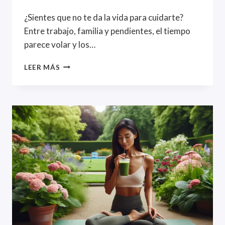
¿Sientes que no te da la vida para cuidarte?
Entre trabajo, familia y pendientes, el tiempo
parece volar y los…
CÓMO
LEER MÁS
CUIDARTE
AUNQUE
NO
TENGAS
TIEMPO:
HÁBITOS
SALUDABLES
EXPRESS