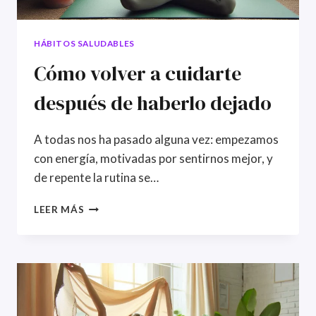
HÁBITOS SALUDABLES
Cómo volver a cuidarte
después de haberlo dejado
A todas nos ha pasado alguna vez: empezamos
con energía, motivadas por sentirnos mejor, y
de repente la rutina se…
CÓMO
LEER MÁS
VOLVER
A
CUIDARTE
DESPUÉS
DE
HABERLO
DEJADO